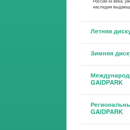
России xx века, у
наследия выдающи
Летняя диск
Зимняя дис
Международ
GAIDPARK
Региональн
GAIDPARK