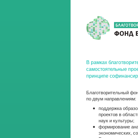
В рамках благотворит
самостоятельные прое
принципе софинансир
Благотворительный фон
по двум направлениям:
поддержка образо
проектов в област
наук и культуры;
формирование ана
экономических, с