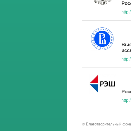
Рос
http
Выс
исс
http:
Рос
http:
© Благотворительный фонд