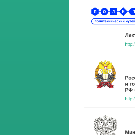
Лек
http:
Рос
и г
РФ 
http:
Мин