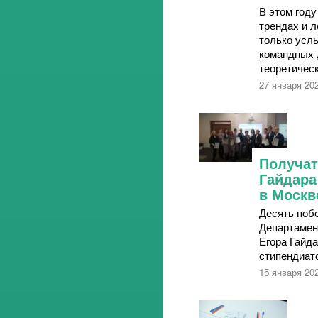
В этом год
трендах и л
только усл
командных 
теоретическ
27 января 20
Получат
Гайдара
в Москв
Десять поб
Департамен
Егора Гайд
стипендиат
15 января 20