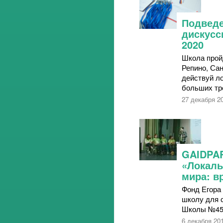
Подведе
дискус
2020
Школа пройд
Репино, Сан
действуй л
больших тр
27 декабря 2
GAIDPAR
«Локаль
мира: в
Фонд Егора
школу для 
Школы №45 
6 декабря 20