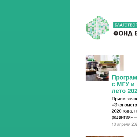
Програ
с МГУ и
лето 20
Прием заяво
«Эконометр
2020 года, 
развития» –
10 апреля 20