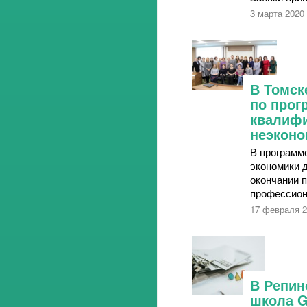
3 марта 2020
В Томск
по про
квалифи
неэконо
В программ
экономики 
окончании 
профессион
17 февраля 
В Репин
школа 