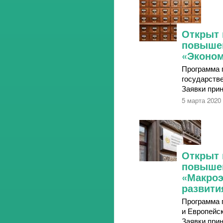
Открыт 
повыше
«Эконом
Программа 
государств
Заявки прин
5 марта 2020
Открыт 
повыше
«Макроэ
развити
Программа 
и Европейс
Заявки прин