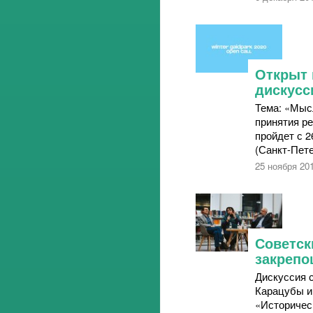
Открыт 
дискусс
Тема: «Мыс
принятия р
пройдет с 2
(Санкт-Пете
25 ноября 20
Советск
закрепо
Дискуссия 
Карацубы и
«Историчес